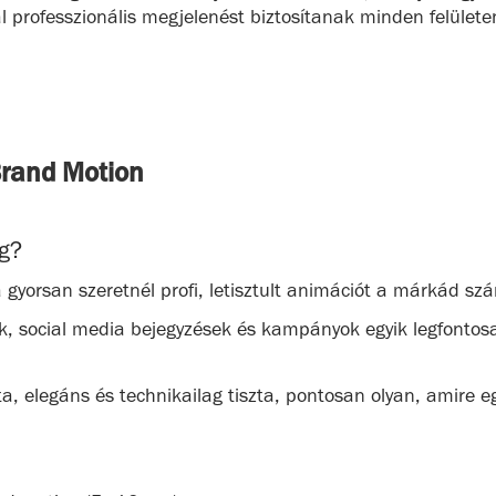
professzionális megjelenést biztosítanak minden felületen
Brand Motion
ag?
a gyorsan szeretnél profi, letisztult animációt a márkád sz
ók, social media bejegyzések és kampányok egyik legfontosa
a, elegáns és technikailag tiszta, pontosan olyan, amire