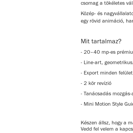
csomag a tökéletes vál
Közép- és nagyvállal
egy rövid animáció, ha
Mit tartalmaz?
- 20–40 mp-es prémium
- Line-art, geometriku
- Export minden felüle
- 2 kör revízió
- Tanácsadás mozgás-a
- Mini Motion Style Gu
Készen állsz, hogy a 
Vedd fel velem a kapcs