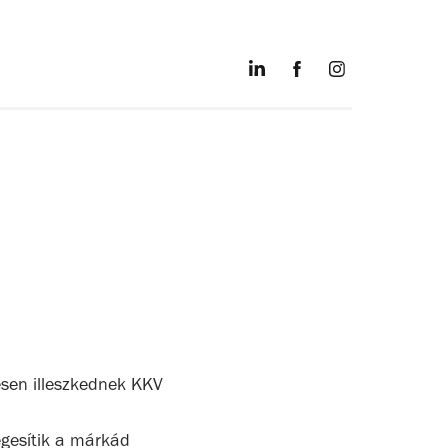
esen illeszkednek KKV
égesítik a márkád