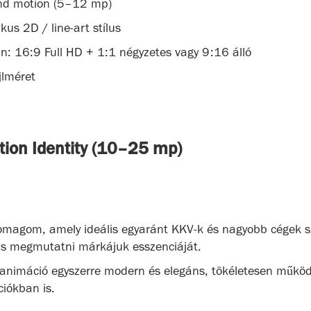
rand motion (5–12 mp)
kus 2D / line-art stílus
n: 16:9 Full HD + 1:1 négyzetes vagy 9:16 álló
jlméret
tion Identity (10–25 mp)
omagom, amely ideális egyaránt KKV-k és nagyobb cégek 
s megmutatni márkájuk esszenciáját.
s animáció egyszerre modern és elegáns, tökéletesen működ
iókban is.