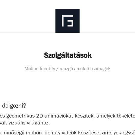
Szolgáltatások
Motion Identity / mozgó arculati csomagok
 dolgozni?
a és geometrikus 2D animációkat készítek, amelyek tökélet
ák vizuális világához.
 minőségű motion identity videók készítése, amelyek egys