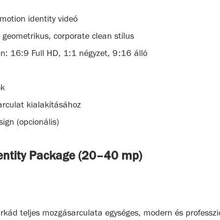
otion identity videó
/ geometrikus, corporate clean stílus
: 16:9 Full HD, 1:1 négyzet, 9:16 álló
ok
rculat kialakításához
ign (opcionális)
dentity Package (20–40 mp)
kád teljes mozgásarculata egységes, modern és professzio