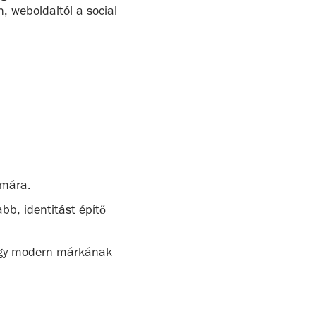
, weboldaltól a social
ámára.
bb, identitást építő
 egy modern márkának