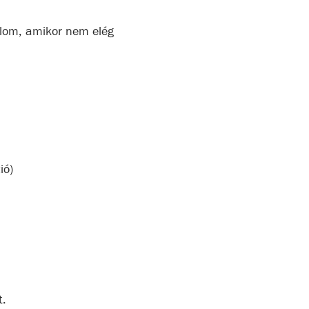
lom, amikor nem elég
ió)
t.