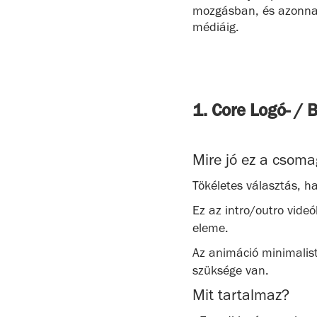
mozgásban, és azonnal 
médiáig.
1. Core Logó- / 
Mire jó ez a csom
Tökéletes választás, h
Ez az intro/outro vide
eleme.
Az animáció minimalist
szüksége van.
Mit tartalmaz?