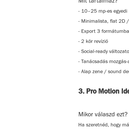
Mit tartalmaz?
- 10–25 mp-es egyedi m
- Minimalista, flat 2D 
- Export 3 formátumban
- 2 kör revízió
- Social-ready változat
- Tanácsadás mozgás-a
- Alap zene / sound des
3. Pro Motion I
Mikor válaszd ezt?
Ha szeretnéd, hogy már