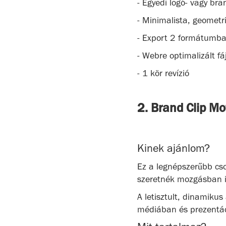
- Egyedi logó- vagy b
- Minimalista, geometri
- Export 2 formátumba
- Webre optimalizált fá
- 1 kör revízió
2. Brand Clip Mo
Kinek ajánlom?
Ez a legnépszerűbb cs
szeretnék mozgásban i
A letisztult, dinamiku
médiában és prezentác