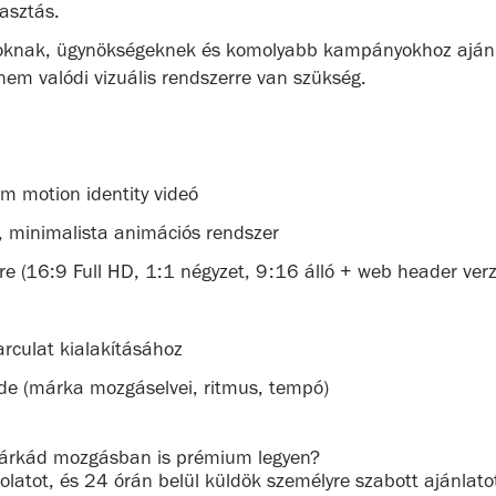
asztás.
atoknak, ügynökségeknek és komolyabb kampányokhoz aján
nem valódi vizuális rendszerre van szükség.
 motion identity videó
s, minimalista animációs rendszer
tre (16:9 Full HD, 1:1 négyzet, 9:16 álló + web header verz
rculat kialakításához
ide (márka mozgáselvei, ritmus, tempó)
márkád mozgásban is prémium legyen?
olatot, és 24 órán belül küldök személyre szabott ajánlato